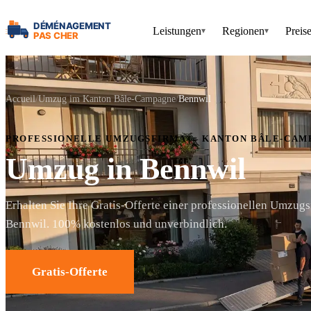
Leistungen
Regionen
Preis
▾
▾
Accueil
Umzug im Kanton Bâle-Campagne
Bennwil
PROFESSIONELLE UMZUGSFIRMA — KANTON BÂLE-CAM
Umzug in Bennwil
Erhalten Sie Ihre Gratis-Offerte einer professionellen Umzugs
Bennwil. 100% kostenlos und unverbindlich.
Gratis-Offerte