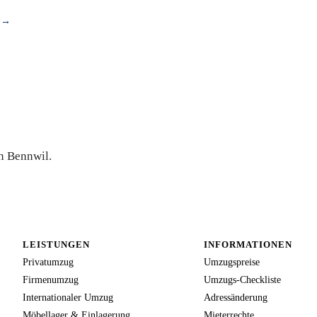
n →
erte
in Bennwil.
LEISTUNGEN
INFORMATIONEN
Privatumzug
Umzugspreise
Firmenumzug
Umzugs-Checkliste
Internationaler Umzug
Adressänderung
Möbellager & Einlagerung
Mieterrechte