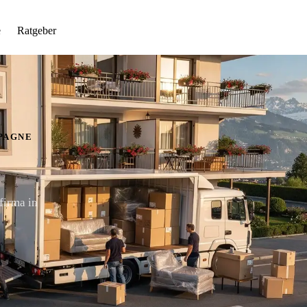
e
Ratgeber
PAGNE
firma in