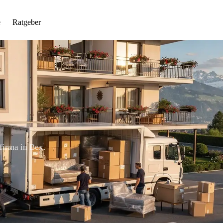
e
Ratgeber
firma in Bex.