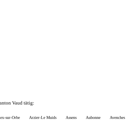
nton Vaud tätig:
ex-sur-Orbe
Arzier-Le Muids
Assens
Aubonne
Avenches