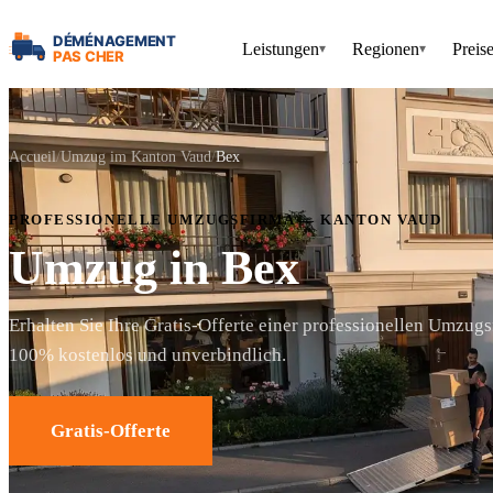
Leistungen
Regionen
Preis
▾
▾
Accueil
Umzug im Kanton Vaud
Bex
PROFESSIONELLE UMZUGSFIRMA — KANTON VAUD
Umzug in Bex
Erhalten Sie Ihre Gratis-Offerte einer professionellen Umzugs
100% kostenlos und unverbindlich.
Gratis-Offerte