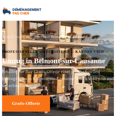
Accueil
Umzug im Kanton Vaud
Belmont-sur-Lausanne
PROFESSIONELLE UMZUGSFIRMA — KANTON VAUD
Umzug in Belmont-sur-Lausanne
Erhalten Sie Ihre Gratis-Offerte einer professionellen
Umzugsfirma in Belmont-sur-Lausanne. 100% kostenlos und
unverbindlich.
Gratis-Offerte