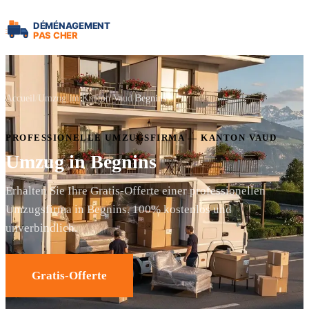
Accueil
Umzug im Kanton Vaud
Begnins
PROFESSIONELLE UMZUGSFIRMA — KANTON VAUD
Umzug in Begnins
Erhalten Sie Ihre Gratis-Offerte einer professionellen
Umzugsfirma in Begnins. 100% kostenlos und
unverbindlich.
Gratis-Offerte