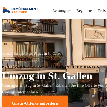
Leistungen
Regionen
Preis
▾
▾
Accueil
Einsatzgebiete
Umzug in St. Gallen
PROFESSIONELLE UMZUGSFIRMA IN IHREM KANTON
Umzug in St. Gallen
Günstiger Umzug in St. Gallen. Erhalten Sie Ihre Offerte von 
Umzugsunternehmen.
Gratis-Offerte anfordern