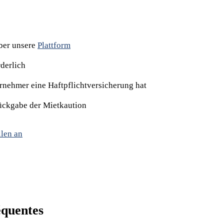
ber unsere
Plattform
rderlich
ernehmer eine Haftpflichtversicherung hat
Rückgabe der Mietkaution
llen an
équentes