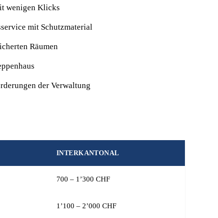
it wenigen Klicks
sservice mit Schutzmaterial
esicherten Räumen
reppenhaus
orderungen der Verwaltung
INTERKANTONAL
700 – 1’300 CHF
1’100 – 2’000 CHF