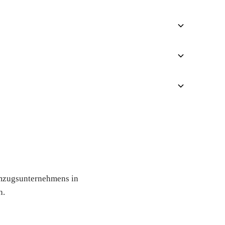
 an
 Umzugsunternehmens in
h.