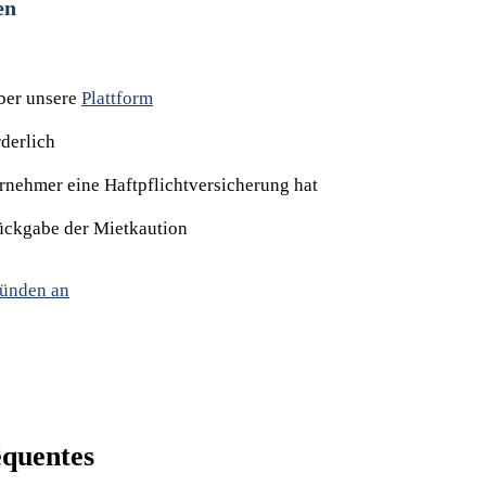
en
ber unsere
Plattform
rderlich
ernehmer eine Haftpflichtversicherung hat
Rückgabe der Mietkaution
bünden an
équentes