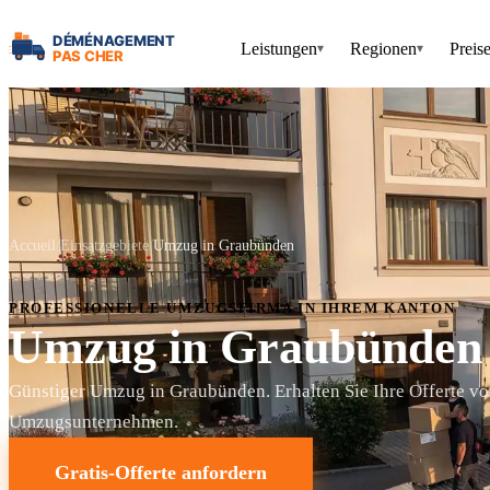
Leistungen
Regionen
Preis
▾
▾
Accueil
Einsatzgebiete
Umzug in Graubünden
PROFESSIONELLE UMZUGSFIRMA IN IHREM KANTON
Umzug in Graubünden
Günstiger Umzug in Graubünden. Erhalten Sie Ihre Offerte vo
Umzugsunternehmen.
Gratis-Offerte anfordern