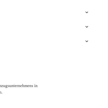
 an
 Umzugsunternehmens in
h.