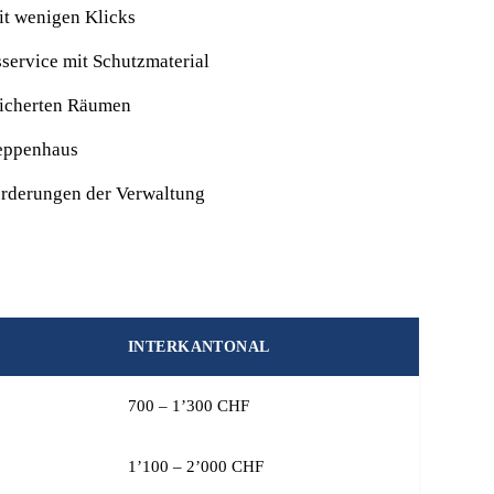
it wenigen Klicks
sservice mit Schutzmaterial
esicherten Räumen
reppenhaus
orderungen der Verwaltung
INTERKANTONAL
700 – 1’300 CHF
1’100 – 2’000 CHF