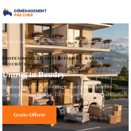
Accueil
Umzug im Kanton Neuchâtel
Boudry
PROFESSIONELLE UMZUGSFIRMA — KANTON
NEUCHÂTEL
Umzug in Boudry
Erhalten Sie Ihre Gratis-Offerte einer professionellen
Umzugsfirma in Boudry. 100% kostenlos und unverbindlich.
Gratis-Offerte