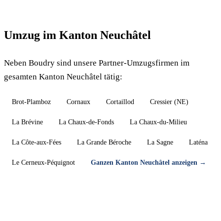
Umzug im Kanton Neuchâtel
Neben Boudry sind unsere Partner-Umzugsfirmen im
gesamten Kanton Neuchâtel tätig:
Brot-Plamboz
Cornaux
Cortaillod
Cressier (NE)
La Brévine
La Chaux-de-Fonds
La Chaux-du-Milieu
La Côte-aux-Fées
La Grande Béroche
La Sagne
Laténa
Le Cerneux-Péquignot
Ganzen Kanton Neuchâtel anzeigen →