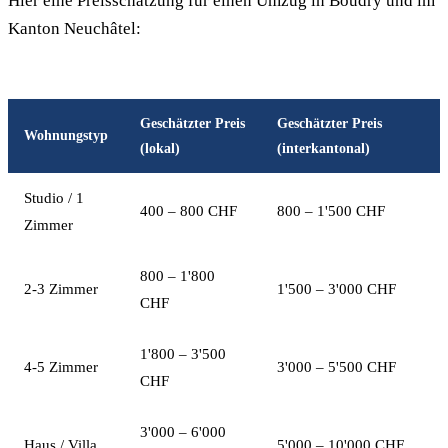
Hier eine Preisschätzung für einen Umzug in Boudry und im
Kanton Neuchâtel:
Geschätzter Preis
Geschätzter Preis
Wohnungstyp
(lokal)
(interkantonal)
Studio / 1
400 – 800 CHF
800 – 1'500 CHF
Zimmer
800 – 1'800
2-3 Zimmer
1'500 – 3'000 CHF
CHF
1'800 – 3'500
4-5 Zimmer
3'000 – 5'500 CHF
CHF
3'000 – 6'000
Haus / Villa
5'000 – 10'000 CHF