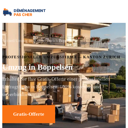
Accueil
Umzug im Kanton Zurich
Boppelsen
PROFESSIONELLE UMZUGSFIRMA — KANTON ZURICH
Umzug in Boppelsen
Erhalten Sie Ihre Gratis-Offerte einer professionellen
Umzugsfirma in Boppelsen. 100% kostenlos und
unverbindlich.
Gratis-Offerte