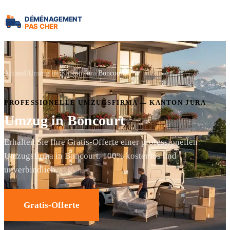
Accueil
Umzug im Kanton Jura
Boncourt
PROFESSIONELLE UMZUGSFIRMA — KANTON JURA
Umzug in Boncourt
Erhalten Sie Ihre Gratis-Offerte einer professionellen
Umzugsfirma in Boncourt. 100% kostenlos und
unverbindlich.
Gratis-Offerte