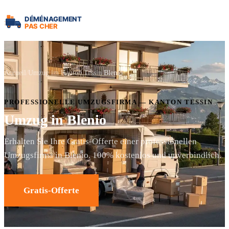
Accueil
Umzug im Kanton Tessin
Blenio
PROFESSIONELLE UMZUGSFIRMA — KANTON TESSIN
Umzug in Blenio
Erhalten Sie Ihre Gratis-Offerte einer professionellen
Umzugsfirma in Blenio. 100% kostenlos und unverbindlich.
Gratis-Offerte