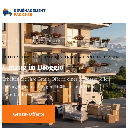
Accueil
Umzug im Kanton Tessin
Bioggio
PROFESSIONELLE UMZUGSFIRMA — KANTON TESSIN
Umzug in Bioggio
Erhalten Sie Ihre Gratis-Offerte einer professionellen
Umzugsfirma in Bioggio. 100% kostenlos und
unverbindlich.
Gratis-Offerte