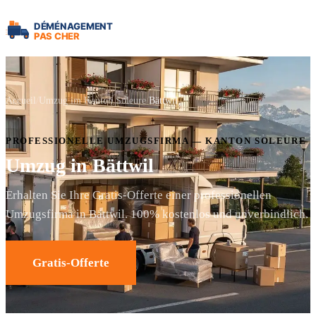
Accueil
Umzug im Kanton Soleure
Bättwil
PROFESSIONELLE UMZUGSFIRMA — KANTON SOLEURE
Umzug in Bättwil
Erhalten Sie Ihre Gratis-Offerte einer professionellen
Umzugsfirma in Bättwil. 100% kostenlos und unverbindlich.
Gratis-Offerte