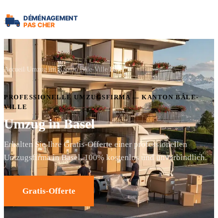
Accueil
Umzug im Kanton Bâle-Ville
Basel
PROFESSIONELLE UMZUGSFIRMA — KANTON BÂLE-
VILLE
Umzug in Basel
Erhalten Sie Ihre Gratis-Offerte einer professionellen
Umzugsfirma in Basel. 100% kostenlos und unverbindlich.
Gratis-Offerte