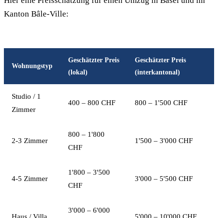
Hier eine Preisschätzung für einen Umzug in Basel und im
Kanton Bâle-Ville:
Geschätzter Preis
Geschätzter Preis
Wohnungstyp
(lokal)
(interkantonal)
Studio / 1
400 – 800 CHF
800 – 1'500 CHF
Zimmer
800 – 1'800
2-3 Zimmer
1'500 – 3'000 CHF
CHF
1'800 – 3'500
4-5 Zimmer
3'000 – 5'500 CHF
CHF
3'000 – 6'000
Haus / Villa
5'000 – 10'000 CHF