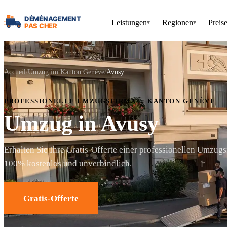
Leistungen
Regionen
Preis
▾
▾
Accueil
Umzug im Kanton Genève
Avusy
PROFESSIONELLE UMZUGSFIRMA — KANTON GENÈVE
Umzug in Avusy
Erhalten Sie Ihre Gratis-Offerte einer professionellen Umzugs
100% kostenlos und unverbindlich.
Gratis-Offerte