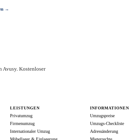
gen →
te
in Avusy. Kostenloser
LEISTUNGEN
INFORMATIONEN
Privatumzug
Umzugspreise
Firmenumzug
Umzugs-Checkliste
Internationaler Umzug
Adressänderung
Möbellager & Einlagerung
Mieterrechte