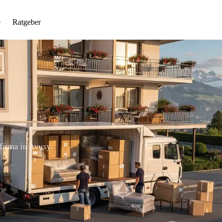
e
Ratgeber
firma in Avusy.