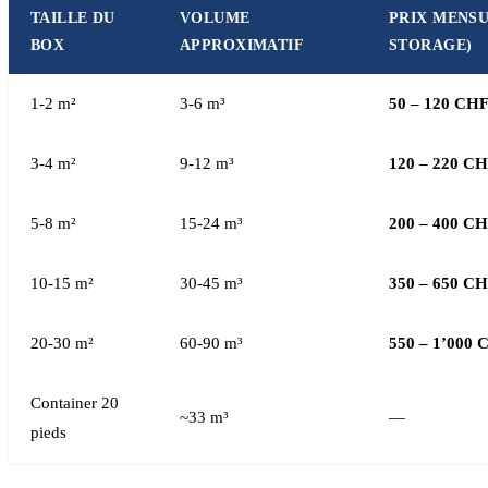
TAILLE DU
VOLUME
PRIX MENSU
BOX
APPROXIMATIF
STORAGE)
1-2 m²
3-6 m³
50 – 120 CH
3-4 m²
9-12 m³
120 – 220 C
5-8 m²
15-24 m³
200 – 400 C
10-15 m²
30-45 m³
350 – 650 C
20-30 m²
60-90 m³
550 – 1’000 
Container 20
~33 m³
—
pieds