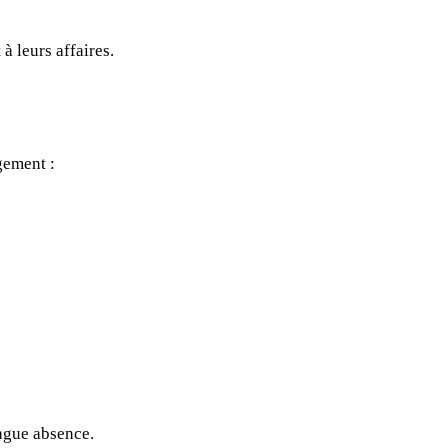
à leurs affaires.
gement :
é
ngue absence.