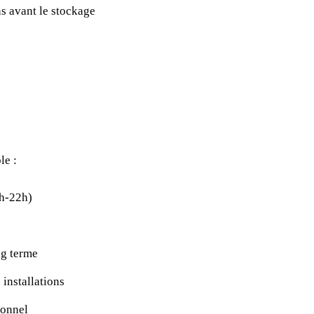
s avant le stockage
le :
6h-22h)
ng terme
 installations
sonnel