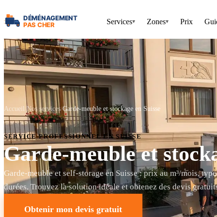
Services
Zones
Prix
Gui
▾
▾
Accueil
Nos services
Garde-meuble et stockage en Suisse
SERVICE PROFESSIONNEL EN SUISSE
Garde-meuble et stocka
Garde-meuble et self-storage en Suisse : prix au m³/mois, type
durées. Trouvez la solution idéale et obtenez des devis gratuit
Obtenir mon devis gratuit