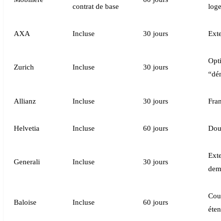
contrat de base
log
AXA
Incluse
30 jours
Exte
Opt
Zurich
Incluse
30 jours
“dé
Allianz
Incluse
30 jours
Fran
Helvetia
Incluse
60 jours
Dou
Ext
Generali
Incluse
30 jours
dem
Cou
Baloise
Incluse
60 jours
éte