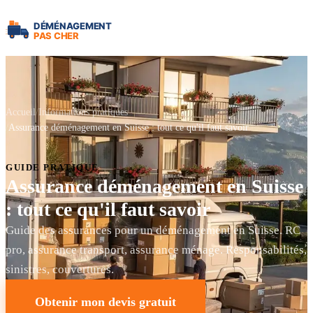
Accueil
Informations pratiques
Assurance déménagement en Suisse : tout ce qu'il faut savoir
GUIDE PRATIQUE
Assurance déménagement en Suisse
: tout ce qu'il faut savoir
Guide des assurances pour un déménagement en Suisse. RC
pro, assurance transport, assurance ménage. Responsabilités,
sinistres, couvertures.
Obtenir mon devis gratuit