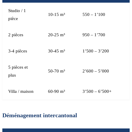
Studio / 1
10-15 m³
550 – 1’100
pièce
2 pièces
20-25 m³
950 – 1’700
3-4 pièces
30-45 m³
1’500 – 3’200
5 pièces et
50-70 m³
2’600 – 5’000
plus
Villa / maison
60-90 m³
3’500 – 6’500+
Déménagement intercantonal