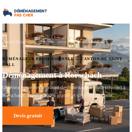
Accueil
Déménagement dans le canton de Saint-Gall
Rorschach
DÉMÉNAGEUR PROFESSIONNEL — CANTON DE SAINT-
GALL
Déménagement à Rorschach
Obtenez votre devis gratuit de déménageur professionnel à
Rorschach. Service 100% gratuit et sans engagement.
Devis gratuit