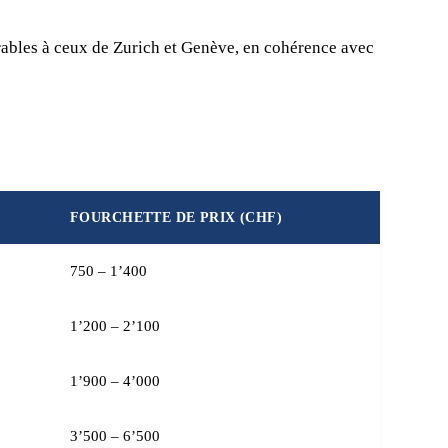
ables à ceux de Zurich et Genève, en cohérence avec
FOURCHETTE DE PRIX (CHF)
750 – 1’400
1’200 – 2’100
1’900 – 4’000
3’500 – 6’500