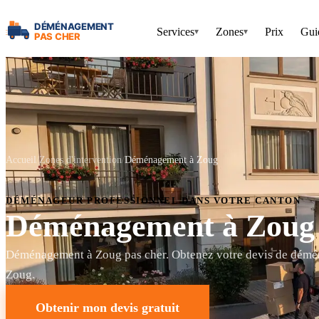
Services
Zones
Prix
Gui
▾
▾
Accueil
Zones d'intervention
Déménagement à Zoug
DÉMÉNAGEUR PROFESSIONNEL DANS VOTRE CANTON
Déménagement à Zoug
Déménagement à Zoug pas cher. Obtenez votre devis de démé
Zoug.
Obtenir mon devis gratuit