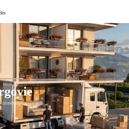
des
rgovie
de déménageur