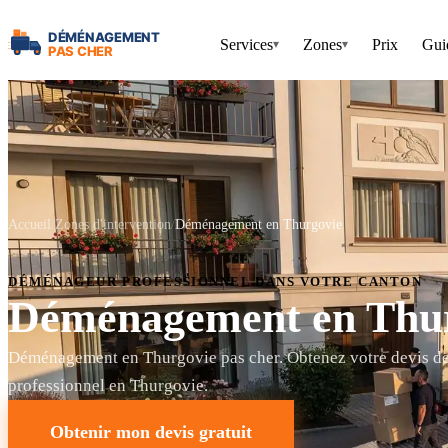
Services
Zones
Prix
Gui
▾
▾
Accueil
Zones d'intervention
Déménagement en Thurgovie
DÉMÉNAGEUR PROFESSIONNEL DANS VOTRE CANTON
Déménagement en Thu
Déménagement en Thurgovie pas cher. Obtenez votre devis 
professionnel en Thurgovie.
Obtenir mon devis gratuit