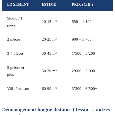
LOGEMENT
ESTIMÉ
PRIX (CHF)
Studio / 1
10-15 m³
550 – 1’100
pièce
2 pièces
20-25 m³
900 – 1’700
3-4 pièces
30-45 m³
1’500 – 3’200
5 pièces et
50-70 m³
2’600 – 5’000
plus
Villa / maison
60-90 m³
3’200 – 6’500+
Déménagement longue distance (Tessin ↔ autres