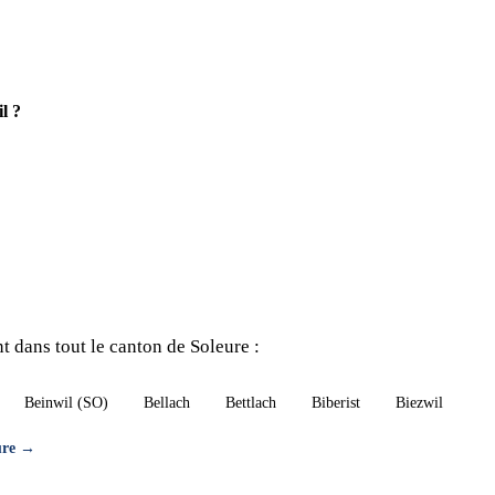
l ?
 dans tout le canton de Soleure :
Beinwil (SO)
Bellach
Bettlach
Biberist
Biezwil
eure →