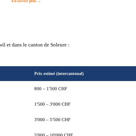
En savoir plus →
l et dans le canton de Soleure :
Prix estimé (intercantonal)
800 – 1'500 CHF
1'500 – 3'000 CHF
3'000 – 5'500 CHF
5'000 – 10'000 CHF