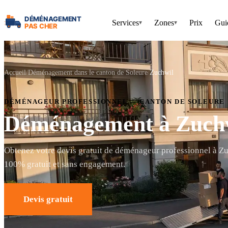
Services
Zones
Prix
Gui
▾
▾
Accueil
Déménagement dans le canton de Soleure
Zuchwil
DÉMÉNAGEUR PROFESSIONNEL — CANTON DE SOLEURE
Déménagement à Zuch
Obtenez votre devis gratuit de déménageur professionnel à Zu
100% gratuit et sans engagement.
Devis gratuit