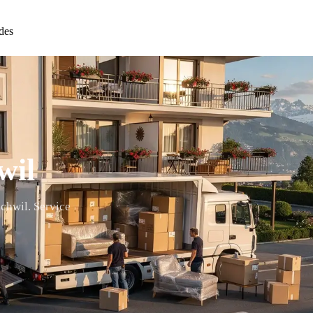
des
wil
chwil. Service