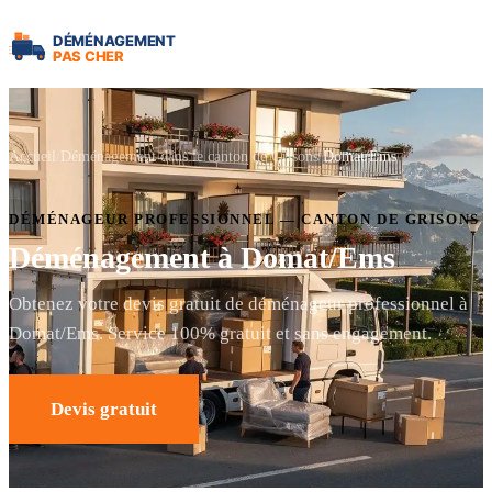
Accueil
Déménagement dans le canton de Grisons
Domat/Ems
DÉMÉNAGEUR PROFESSIONNEL — CANTON DE GRISONS
Déménagement à Domat/Ems
Obtenez votre devis gratuit de déménageur professionnel à
Domat/Ems. Service 100% gratuit et sans engagement.
Devis gratuit