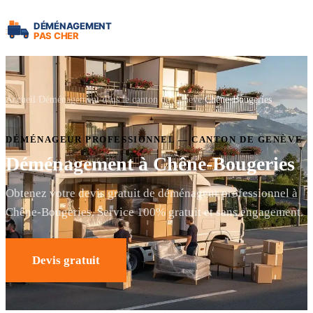
Accueil
Déménagement dans le canton de Genève
Chêne-Bougeries
DÉMÉNAGEUR PROFESSIONNEL — CANTON DE GENÈVE
Déménagement à Chêne-Bougeries
Obtenez votre devis gratuit de déménageur professionnel à
Chêne-Bougeries. Service 100% gratuit et sans engagement.
Devis gratuit