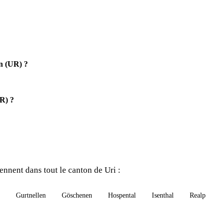
n (UR) ?
R) ?
nnent dans tout le canton de Uri :
Gurtnellen
Göschenen
Hospental
Isenthal
Realp