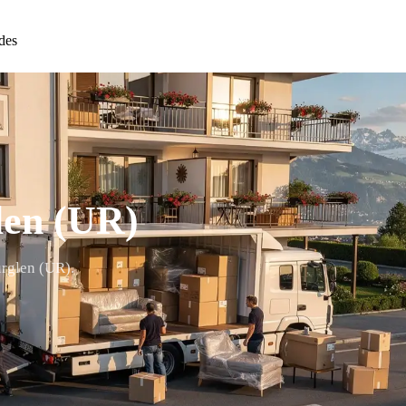
des
en (UR)
ürglen (UR).