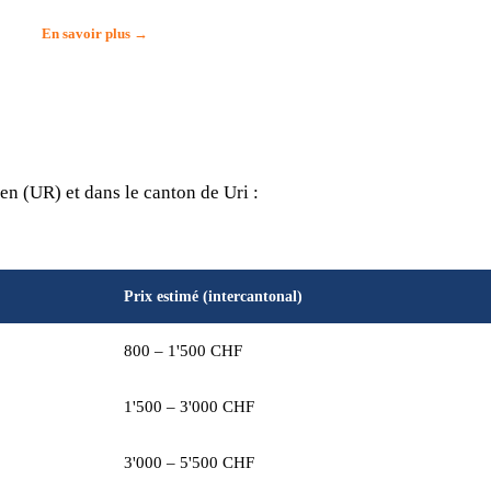
En savoir plus →
n (UR) et dans le canton de Uri :
Prix estimé (intercantonal)
800 – 1'500 CHF
1'500 – 3'000 CHF
3'000 – 5'500 CHF