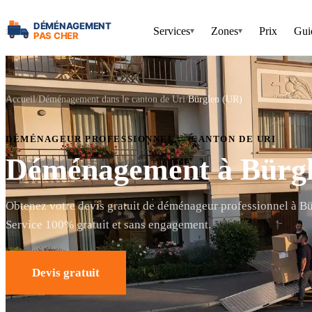
Services
Zones
Prix
Gui
▾
▾
Accueil
Déménagement dans le canton de Uri
Bürglen (UR)
DÉMÉNAGEUR PROFESSIONNEL — CANTON DE URI
Déménagement à Bürgl
Obtenez votre devis gratuit de déménageur professionnel à B
Service 100% gratuit et sans engagement.
Devis gratuit