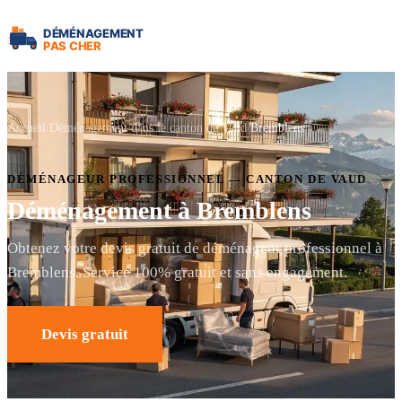
Accueil
Déménagement dans le canton de Vaud
Bremblens
DÉMÉNAGEUR PROFESSIONNEL — CANTON DE VAUD
Déménagement à Bremblens
Obtenez votre devis gratuit de déménageur professionnel à
Bremblens. Service 100% gratuit et sans engagement.
Devis gratuit