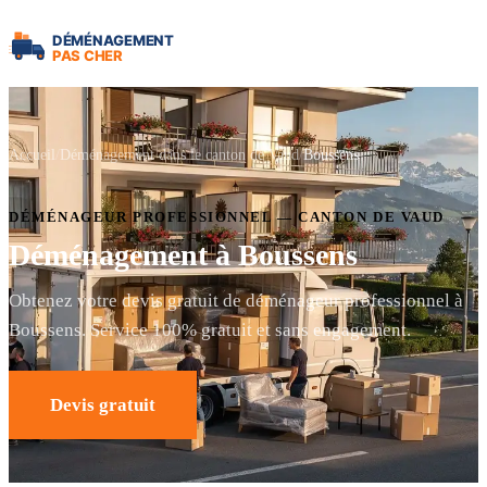
Accueil
Déménagement dans le canton de Vaud
Boussens
DÉMÉNAGEUR PROFESSIONNEL — CANTON DE VAUD
Déménagement à Boussens
Obtenez votre devis gratuit de déménageur professionnel à
Boussens. Service 100% gratuit et sans engagement.
Devis gratuit