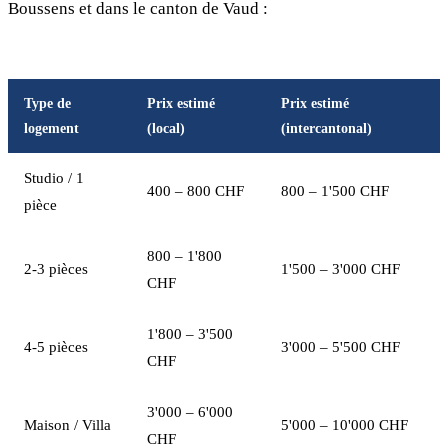
Boussens et dans le canton de Vaud :
Type de
Prix estimé
Prix estimé
logement
(local)
(intercantonal)
Studio / 1
400 – 800 CHF
800 – 1'500 CHF
pièce
800 – 1'800
2-3 pièces
1'500 – 3'000 CHF
CHF
1'800 – 3'500
4-5 pièces
3'000 – 5'500 CHF
CHF
3'000 – 6'000
Maison / Villa
5'000 – 10'000 CHF
CHF