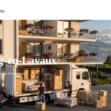
des
g-en-Lavaux
Bourg-en-Lavaux.