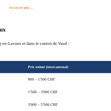
En savoir plus →
ux
g-en-Lavaux et dans le canton de Vaud :
Prix estimé (intercantonal)
800 – 1'500 CHF
1'500 – 3'000 CHF
3'000 – 5'500 CHF