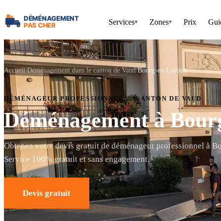
Services
Zones
Prix
Gui
▾
▾
Accueil
Déménagement dans le canton de Vaud
Bourg-en-Lavaux
DÉMÉNAGEUR PROFESSIONNEL — CANTON DE VAUD
Déménagement à Bour
Obtenez votre devis gratuit de déménageur professionnel à 
Service 100% gratuit et sans engagement.
Devis gratuit