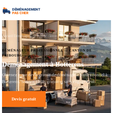
Accueil
Déménagement dans le canton de Fribourg
Botterens
DÉMÉNAGEUR PROFESSIONNEL — CANTON DE
FRIBOURG
Déménagement à Botterens
Obtenez votre devis gratuit de déménageur professionnel à
Botterens. Service 100% gratuit et sans engagement.
Devis gratuit