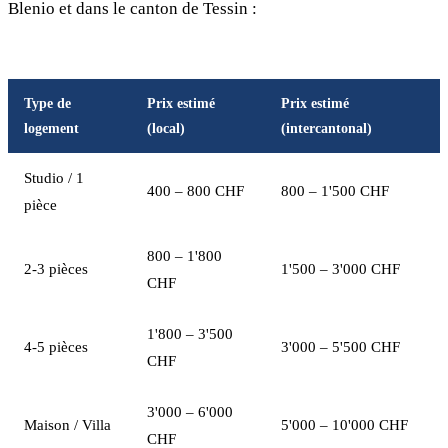
Blenio et dans le canton de Tessin :
Type de
Prix estimé
Prix estimé
logement
(local)
(intercantonal)
Studio / 1
400 – 800 CHF
800 – 1'500 CHF
pièce
800 – 1'800
2-3 pièces
1'500 – 3'000 CHF
CHF
1'800 – 3'500
4-5 pièces
3'000 – 5'500 CHF
CHF
3'000 – 6'000
Maison / Villa
5'000 – 10'000 CHF
CHF