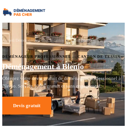
Accueil
Déménagement dans le canton de Tessin
Blenio
DÉMÉNAGEUR PROFESSIONNEL — CANTON DE TESSIN
Déménagement à Blenio
Obtenez votre devis gratuit de déménageur professionnel à
Blenio. Service 100% gratuit et sans engagement.
Devis gratuit