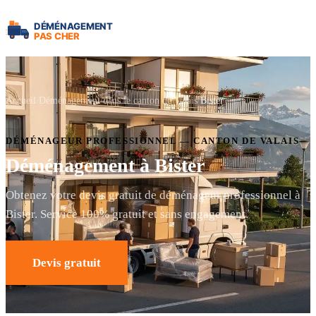
Accueil
Déménagement dans le canton de Valais
Bister
DÉMÉNAGEUR PROFESSIONNEL — CANTON DE VALAIS
Déménagement à Bister
Obtenez votre devis gratuit de déménageur professionnel à
Bister. Service 100% gratuit et sans engagement.
Devis gratuit