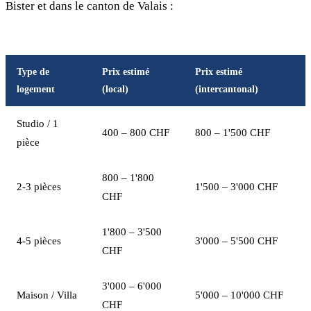
Bister et dans le canton de Valais :
Type de
Prix estimé
Prix estimé
logement
(local)
(intercantonal)
Studio / 1
400 – 800 CHF
800 – 1'500 CHF
pièce
800 – 1'800
2-3 pièces
1'500 – 3'000 CHF
CHF
1'800 – 3'500
4-5 pièces
3'000 – 5'500 CHF
CHF
3'000 – 6'000
Maison / Villa
5'000 – 10'000 CHF
CHF