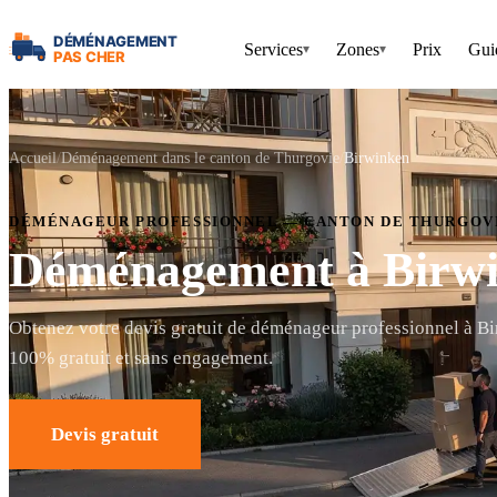
Services
Zones
Prix
Gui
▾
▾
Accueil
Déménagement dans le canton de Thurgovie
Birwinken
DÉMÉNAGEUR PROFESSIONNEL — CANTON DE THURGOV
Déménagement à Birw
Obtenez votre devis gratuit de déménageur professionnel à Bi
100% gratuit et sans engagement.
Devis gratuit