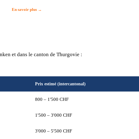
En savoir plus →
nken et dans le canton de Thurgovie :
Prix estimé (intercantonal)
800 – 1'500 CHF
1'500 – 3'000 CHF
3'000 – 5'500 CHF