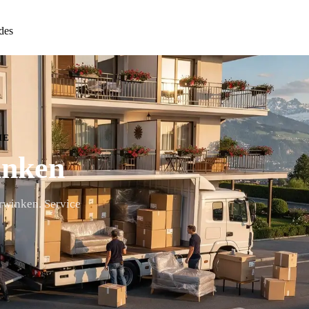
des
IE
inken
rwinken. Service