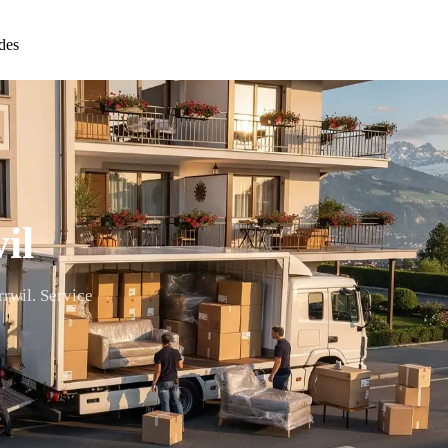
des
il
rwil. Service