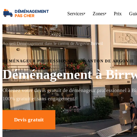
Services
Zones
Prix
Gui
▾
▾
Accueil
Déménagement dans le canton de Argovie
Birrwil
DÉMÉNAGEUR PROFESSIONNEL — CANTON DE ARGOVIE
Déménagement à Birrw
Obtenez votre devis gratuit de déménageur professionnel à Bir
100% gratuit et sans engagement.
Devis gratuit