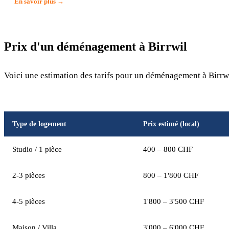
En savoir plus →
Prix d'un déménagement à Birrwil
Voici une estimation des tarifs pour un déménagement à Birrwi
Type de logement
Prix estimé (local)
Studio / 1 pièce
400 – 800 CHF
2-3 pièces
800 – 1'800 CHF
4-5 pièces
1'800 – 3'500 CHF
Maison / Villa
3'000 – 6'000 CHF