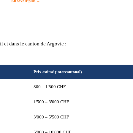
En savoir plus →
l et dans le canton de Argovie :
Prix estimé (intercantonal)
800 – 1'500 CHF
1'500 – 3'000 CHF
3'000 – 5'500 CHF
5'000 – 10'000 CHF