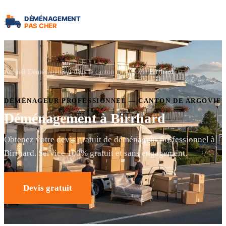
Accueil
Déménagement dans le canton de Argovie
Birrhard
DÉMÉNAGEUR PROFESSIONNEL — CANTON DE ARGOVIE
Déménagement à Birrhard
Obtenez votre devis gratuit de déménageur professionnel à
Birrhard. Service 100% gratuit et sans engagement.
Devis gratuit