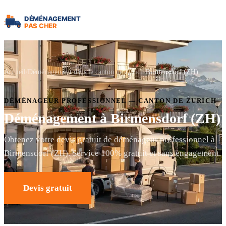
Accueil
Déménagement dans le canton de Zurich
Birmensdorf (ZH)
DÉMÉNAGEUR PROFESSIONNEL — CANTON DE ZURICH
Déménagement à Birmensdorf (ZH)
Obtenez votre devis gratuit de déménageur professionnel à
Birmensdorf (ZH). Service 100% gratuit et sans engagement.
Devis gratuit