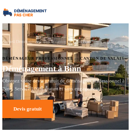
Accueil
Déménagement dans le canton de Valais
Binn
DÉMÉNAGEUR PROFESSIONNEL — CANTON DE VALAIS
Déménagement à Binn
Obtenez votre devis gratuit de déménageur professionnel à
Binn. Service 100% gratuit et sans engagement.
Devis gratuit