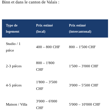
Binn et dans le canton de Valais :
Type de
Prix estimé
Prix estimé
logement
(local)
(intercantonal)
Studio / 1
400 – 800 CHF
800 – 1'500 CHF
pièce
800 – 1'800
2-3 pièces
1'500 – 3'000 CHF
CHF
1'800 – 3'500
4-5 pièces
3'000 – 5'500 CHF
CHF
3'000 – 6'000
Maison / Villa
5'000 – 10'000 CHF
CHF