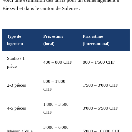
Voici une estimation des tarifs pour un déménagement à
Biezwil et dans le canton de Soleure :
Type de
Prix estimé
Prix estimé
logement
(local)
(intercantonal)
Studio / 1
400 – 800 CHF
800 – 1'500 CHF
pièce
800 – 1'800
2-3 pièces
1'500 – 3'000 CHF
CHF
1'800 – 3'500
4-5 pièces
3'000 – 5'500 CHF
CHF
3'000 – 6'000
Maison / Villa
5'000 – 10'000 CHF