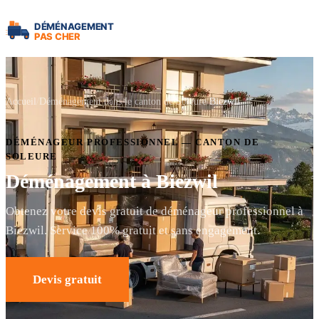
Accueil
Déménagement dans le canton de Soleure
Biezwil
DÉMÉNAGEUR PROFESSIONNEL — CANTON DE
SOLEURE
Déménagement à Biezwil
Obtenez votre devis gratuit de déménageur professionnel à
Biezwil. Service 100% gratuit et sans engagement.
Devis gratuit