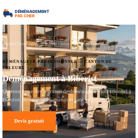
Accueil
Déménagement dans le canton de Soleure
Biberist
DÉMÉNAGEUR PROFESSIONNEL — CANTON DE
SOLEURE
Déménagement à Biberist
Obtenez votre devis gratuit de déménageur professionnel à
Biberist. Service 100% gratuit et sans engagement.
Devis gratuit