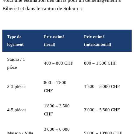
Voici une estimation des tarifs pour un déménagement à
Biberist et dans le canton de Soleure :
Type de
Prix estimé
Prix estimé
logement
(local)
(intercantonal)
Studio / 1
400 – 800 CHF
800 – 1'500 CHF
pièce
800 – 1'800
2-3 pièces
1'500 – 3'000 CHF
CHF
1'800 – 3'500
4-5 pièces
3'000 – 5'500 CHF
CHF
3'000 – 6'000
Maison / Villa
5'000 – 10'000 CHF