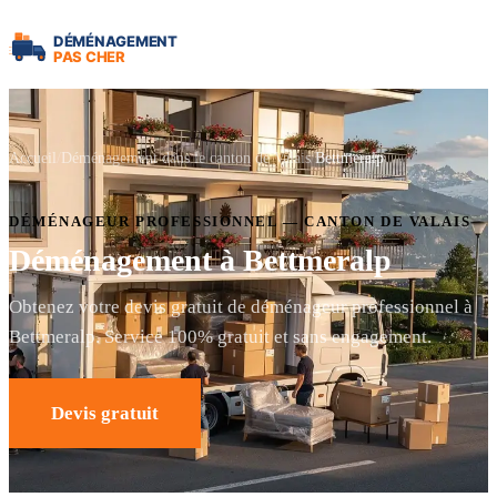
Accueil
Déménagement dans le canton de Valais
Bettmeralp
DÉMÉNAGEUR PROFESSIONNEL — CANTON DE VALAIS
Déménagement à Bettmeralp
Obtenez votre devis gratuit de déménageur professionnel à
Bettmeralp. Service 100% gratuit et sans engagement.
Devis gratuit