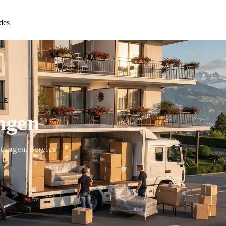
des
LE
ngen
ttingen. Service