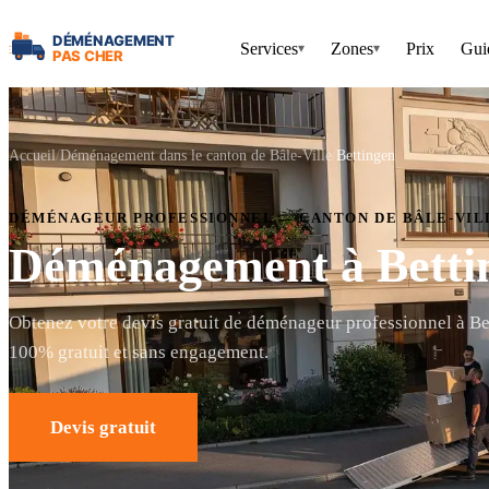
Services
Zones
Prix
Gui
▾
▾
Accueil
Déménagement dans le canton de Bâle-Ville
Bettingen
DÉMÉNAGEUR PROFESSIONNEL — CANTON DE BÂLE-VIL
Déménagement à Betti
Obtenez votre devis gratuit de déménageur professionnel à Be
100% gratuit et sans engagement.
Devis gratuit