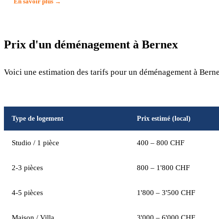
En savoir plus →
Prix d'un déménagement à Bernex
Voici une estimation des tarifs pour un déménagement à Berne
Type de logement
Prix estimé (local)
Studio / 1 pièce
400 – 800 CHF
2-3 pièces
800 – 1'800 CHF
4-5 pièces
1'800 – 3'500 CHF
Maison / Villa
3'000 – 6'000 CHF