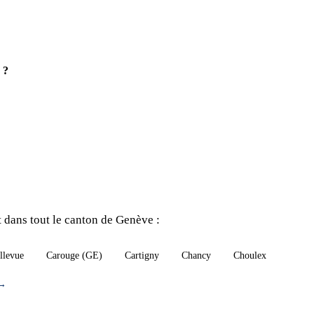
 ?
 dans tout le canton de Genève :
llevue
Carouge (GE)
Cartigny
Chancy
Choulex
 →