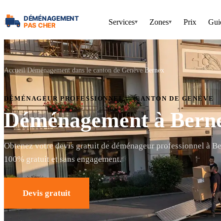
Services
Zones
Prix
Gui
▾
▾
Accueil
Déménagement dans le canton de Genève
Bernex
DÉMÉNAGEUR PROFESSIONNEL — CANTON DE GENÈVE
Déménagement à Bern
Obtenez votre devis gratuit de déménageur professionnel à Be
100% gratuit et sans engagement.
Devis gratuit