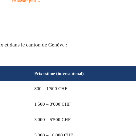
En savoir plus →
x et dans le canton de Genève :
Prix estimé (intercantonal)
800 – 1'500 CHF
1'500 – 3'000 CHF
3'000 – 5'500 CHF
5'000 – 10'000 CHF