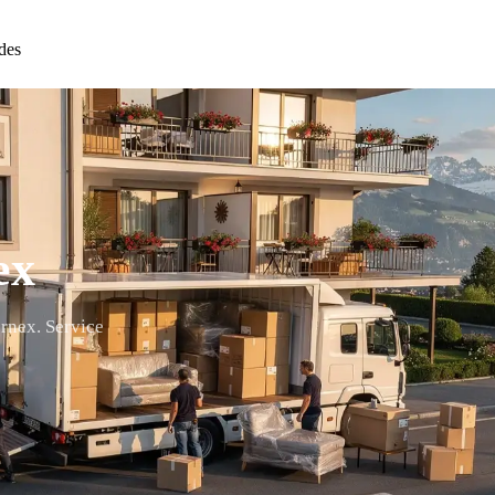
des
ex
rnex. Service