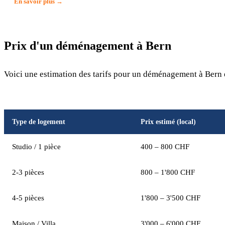
En savoir plus →
Prix d'un déménagement à Bern
Voici une estimation des tarifs pour un déménagement à Bern e
Type de logement
Prix estimé (local)
Studio / 1 pièce
400 – 800 CHF
2-3 pièces
800 – 1'800 CHF
4-5 pièces
1'800 – 3'500 CHF
Maison / Villa
3'000 – 6'000 CHF