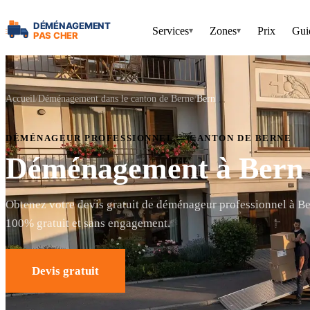
Services
Zones
Prix
Gui
▾
▾
Accueil
Déménagement dans le canton de Berne
Bern
DÉMÉNAGEUR PROFESSIONNEL — CANTON DE BERNE
Déménagement à Bern
Obtenez votre devis gratuit de déménageur professionnel à Be
100% gratuit et sans engagement.
Devis gratuit