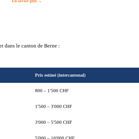
En savoir plus →
t dans le canton de Berne :
Prix estimé (intercantonal)
800 – 1'500 CHF
1'500 – 3'000 CHF
3'000 – 5'500 CHF
5'000 – 10'000 CHF