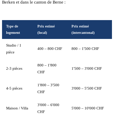
Berken et dans le canton de Berne :
Type de
Prix estimé
Prix estimé
logement
(local)
(intercantonal)
Studio / 1
400 – 800 CHF
800 – 1'500 CHF
pièce
800 – 1'800
2-3 pièces
1'500 – 3'000 CHF
CHF
1'800 – 3'500
4-5 pièces
3'000 – 5'500 CHF
CHF
3'000 – 6'000
Maison / Villa
5'000 – 10'000 CHF
CHF