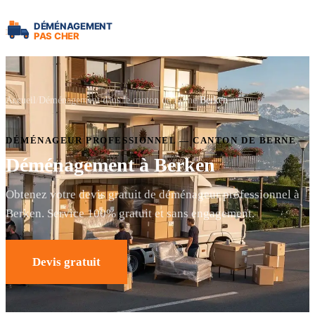
Accueil
Déménagement dans le canton de Berne
Berken
DÉMÉNAGEUR PROFESSIONNEL — CANTON DE BERNE
Déménagement à Berken
Obtenez votre devis gratuit de déménageur professionnel à
Berken. Service 100% gratuit et sans engagement.
Devis gratuit