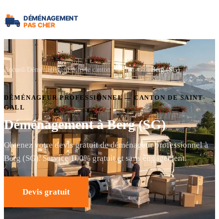
Accueil
Déménagement dans le canton de Saint-Gall
Berg (SG)
DÉMÉNAGEUR PROFESSIONNEL — CANTON DE SAINT-
GALL
Déménagement à Berg (SG)
Obtenez votre devis gratuit de déménageur professionnel à
Berg (SG). Service 100% gratuit et sans engagement.
Devis gratuit