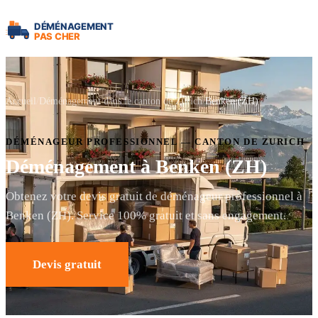
Accueil
Déménagement dans le canton de Zurich
Benken (ZH)
DÉMÉNAGEUR PROFESSIONNEL — CANTON DE ZURICH
Déménagement à Benken (ZH)
Obtenez votre devis gratuit de déménageur professionnel à
Benken (ZH). Service 100% gratuit et sans engagement.
Devis gratuit