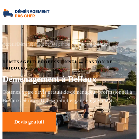
Accueil
Déménagement dans le canton de Fribourg
Belfaux
DÉMÉNAGEUR PROFESSIONNEL — CANTON DE
FRIBOURG
Déménagement à Belfaux
Obtenez votre devis gratuit de déménageur professionnel à
Belfaux. Service 100% gratuit et sans engagement.
Devis gratuit