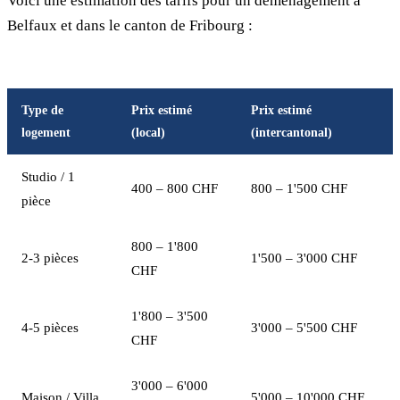
Voici une estimation des tarifs pour un déménagement à
Belfaux et dans le canton de Fribourg :
Type de
Prix estimé
Prix estimé
logement
(local)
(intercantonal)
Studio / 1
400 – 800 CHF
800 – 1'500 CHF
pièce
800 – 1'800
2-3 pièces
1'500 – 3'000 CHF
CHF
1'800 – 3'500
4-5 pièces
3'000 – 5'500 CHF
CHF
3'000 – 6'000
Maison / Villa
5'000 – 10'000 CHF