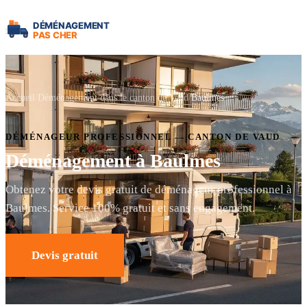
Accueil
Déménagement dans le canton de Vaud
Baulmes
DÉMÉNAGEUR PROFESSIONNEL — CANTON DE VAUD
Déménagement à Baulmes
Obtenez votre devis gratuit de déménageur professionnel à
Baulmes. Service 100% gratuit et sans engagement.
Devis gratuit