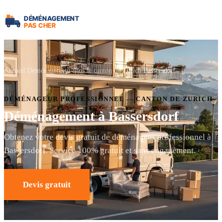
Accueil
Déménagement dans le canton de Zurich
Bassersdorf
DÉMÉNAGEUR PROFESSIONNEL — CANTON DE ZURICH
Déménagement à Bassersdorf
Obtenez votre devis gratuit de déménageur professionnel à
Bassersdorf. Service 100% gratuit et sans engagement.
Devis gratuit