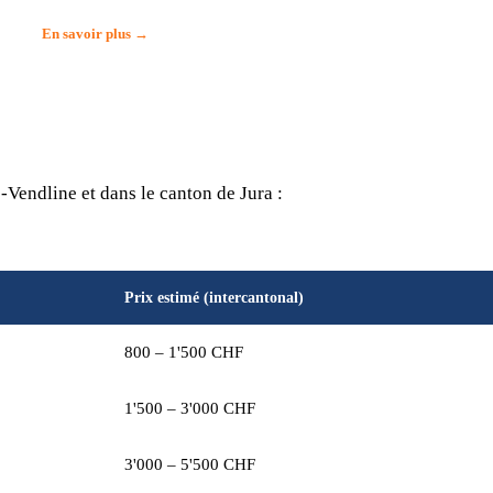
En savoir plus →
Vendline et dans le canton de Jura :
Prix estimé (intercantonal)
800 – 1'500 CHF
1'500 – 3'000 CHF
3'000 – 5'500 CHF