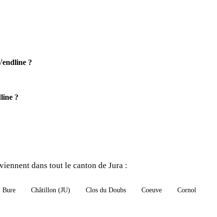
Vendline ?
line ?
iennent dans tout le canton de Jura :
Bure
Châtillon (JU)
Clos du Doubs
Coeuve
Cornol