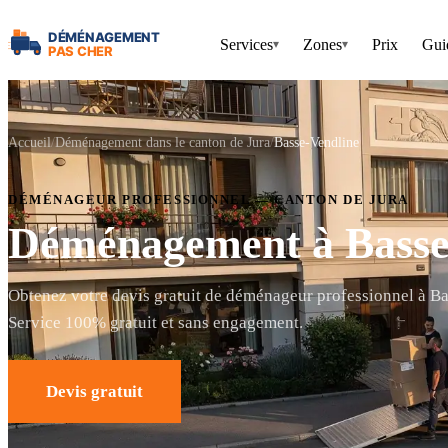
Services
Zones
Prix
Gui
▾
▾
Accueil
Déménagement dans le canton de Jura
Basse-Vendline
DÉMÉNAGEUR PROFESSIONNEL — CANTON DE JURA
Déménagement à Basse
Obtenez votre devis gratuit de déménageur professionnel à B
Service 100% gratuit et sans engagement.
Devis gratuit