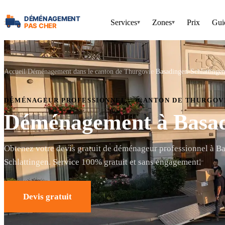
Services
Zones
Prix
Gui
▾
▾
Accueil
Déménagement dans le canton de Thurgovie
Basadingen-Schlattinge
DÉMÉNAGEUR PROFESSIONNEL — CANTON DE THURGOV
Déménagement à Basad
Obtenez votre devis gratuit de déménageur professionnel à B
Schlattingen. Service 100% gratuit et sans engagement.
Devis gratuit