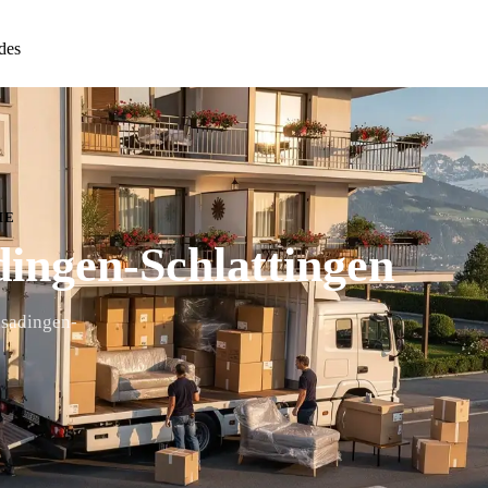
des
n
IE
ingen-Schlattingen
asadingen-