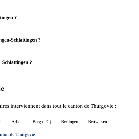
tingen ?
ngen-Schlattingen ?
-Schlattingen ?
ie
res interviennent dans tout le canton de Thurgovie :
l
Arbon
Berg (TG)
Berlingen
Bettwiesen
canton de Thurgovie →